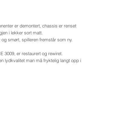
onenter er demontert, chassis er renset
gjen i lekker sort matt.
t og smørt, spilleren fremstår som ny.
 3009, er restaurert og rewiret.
n lydkvalitet man må fryktelig langt opp i