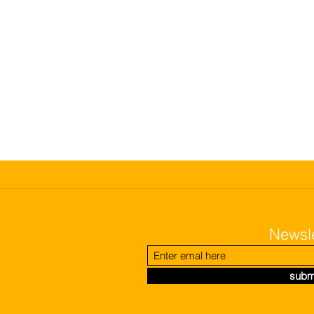
Newsle
subm