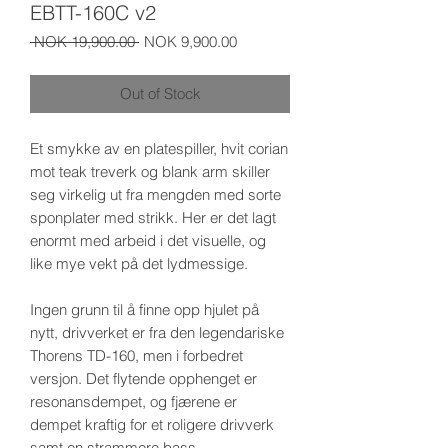
EBTT-160C v2
Regular
Sale
 NOK 19,900.00 
NOK 9,900.00
Price
Price
Out of Stock
Et smykke av en platespiller, hvit corian
mot teak treverk og blank arm skiller
seg virkelig ut fra mengden med sorte
sponplater med strikk. Her er det lagt
enormt med arbeid i det visuelle, og
like mye vekt på det lydmessige.
Ingen grunn til å finne opp hjulet på
nytt, drivverket er fra den legendariske
Thorens TD-160, men i forbedret
versjon. Det flytende opphenget er
resonansdempet, og fjærene er
dempet kraftig for et roligere drivverk
samt en strammere bass.