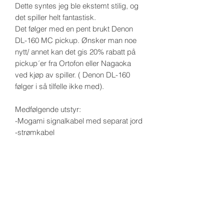
Dette syntes jeg ble ekstemt stilig, og
det spiller helt fantastisk.
Det følger med en pent brukt Denon
DL-160 MC pickup. Ønsker man noe
nytt/ annet kan det gis 20% rabatt på
pickup´er fra Ortofon eller Nagaoka
ved kjøp av spiller. ( Denon DL-160
følger i så tilfelle ikke med).
Medfølgende utstyr:
-Mogami signalkabel med separat jord
-strømkabel
-Nagaoka stiftrens
-Tonar stiftbørste
-Tonar platebørste